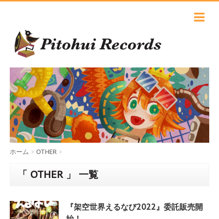
ホーム
>
OTHER
>
「 OTHER 」 一覧
『架空世界えるなび2022』委託販売開
始！